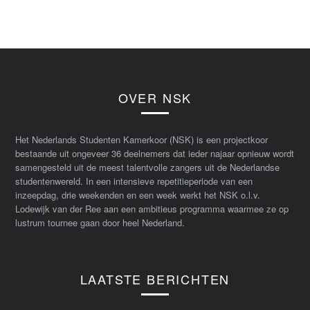
OVER NSK
Het Nederlands Studenten Kamerkoor (NSK) is een projectkoor
bestaande uit ongeveer 36 deelnemers dat ieder najaar opnieuw wordt
samengesteld uit de meest talentvolle zangers uit de Nederlandse
studentenwereld. In een intensieve repetitieperiode van een
inzeepdag, drie weekenden en een week werkt het NSK o.l.v.
Lodewijk van der Ree aan een ambitieus programma waarmee ze op
lustrum tournee gaan door heel Nederland.
LAATSTE BERICHTEN