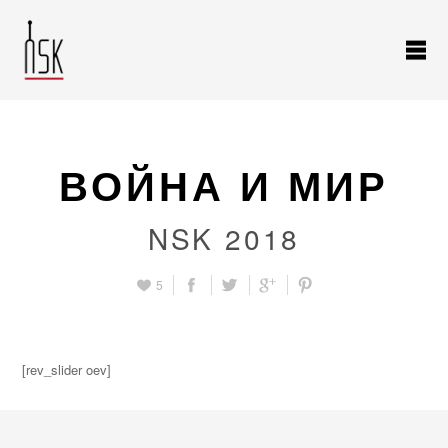
ВОЙНА И МИР
NSK 2018
5
[rev_slider oev]