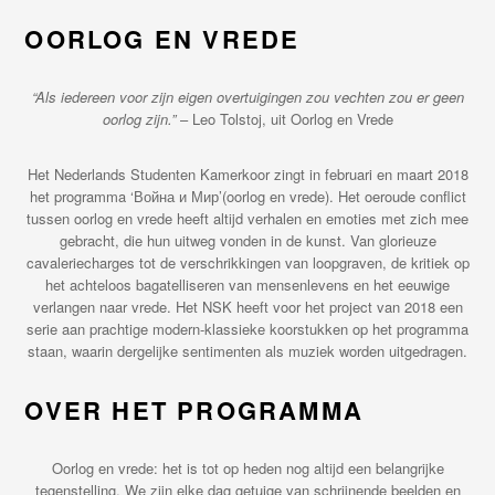
OORLOG EN VREDE
“Als iedereen voor zijn eigen overtuigingen zou vechten zou er geen
oorlog zijn.”
– Leo Tolstoj, uit Oorlog en Vrede
Het Nederlands Studenten Kamerkoor zingt in februari en maart 2018
het programma ‘Война и Мир’(oorlog en vrede). Het oeroude conflict
tussen oorlog en vrede heeft altijd verhalen en emoties met zich mee
gebracht, die hun uitweg vonden in de kunst. Van glorieuze
cavaleriecharges tot de verschrikkingen van loopgraven, de kritiek op
het achteloos bagatelliseren van mensenlevens en het eeuwige
verlangen naar vrede. Het NSK heeft voor het project van 2018 een
serie aan prachtige modern-klassieke koorstukken op het programma
staan, waarin dergelijke sentimenten als muziek worden uitgedragen.
OVER HET PROGRAMMA
Oorlog en vrede: het is tot op heden nog altijd een belangrijke
tegenstelling. We zijn elke dag getuige van schrijnende beelden en