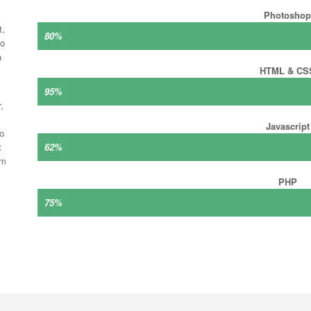
Photoshop
t,
80%
uo
a
HTML & CS
95%
,
Javascript
o
t
62%
em
PHP
75%