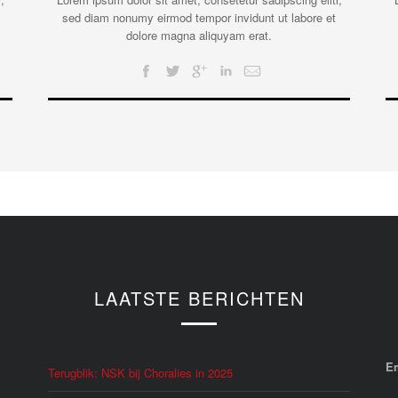
sed diam nonumy eirmod tempor invidunt ut labore et
dolore magna aliquyam erat.
LAATSTE BERICHTEN
E
Terugblik: NSK bij Choralies in 2025