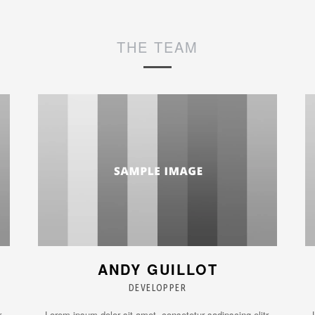
THE TEAM
ANDY GUILLOT
DEVELOPPER
,
Lorem ipsum dolor sit amet, consetetur sadipscing elitr,