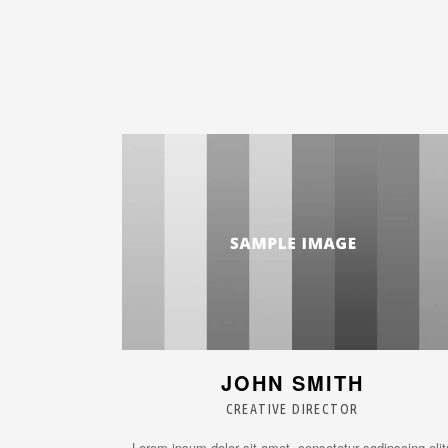
JOHN SMITH
CREATIVE DIRECTOR
Lorem ipsum dolor sit amet, consetetur sadipscing elitr