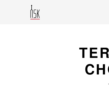
TER
CH