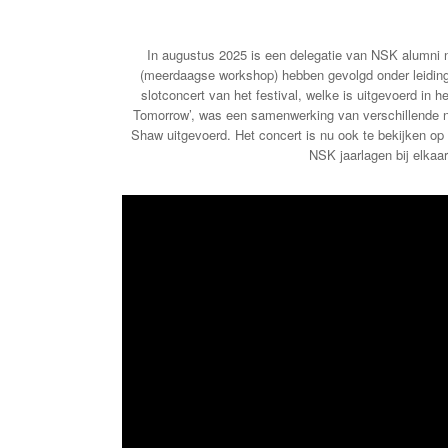
In augustus 2025 is een delegatie van NSK alumni n
(meerdaagse workshop) hebben gevolgd onder leiding
slotconcert van het festival, welke is uitgevoerd in h
Tomorrow’, was een samenwerking van verschillende n
Shaw uitgevoerd. Het concert is nu ook te bekijken o
NSK jaarlagen bij elka