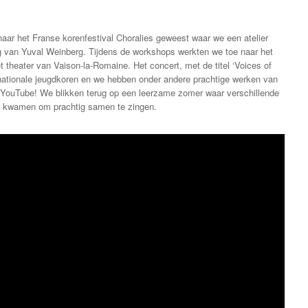
aar het Franse korenfestival Choralies geweest waar we een atelier
 van Yuval Weinberg. Tijdens de workshops werkten we toe naar het
et theater van Vaison-la-Romaine. Het concert, met de titel ‘Voices of
ationale jeugdkoren en we hebben onder andere prachtige werken van
p YouTube! We blikken terug op een leerzame zomer waar verschillende
ar kwamen om prachtig samen te zingen.