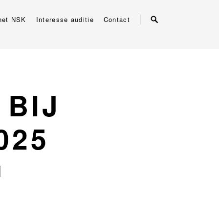
het NSK
Interesse auditie
Contact
 BIJ
025
N