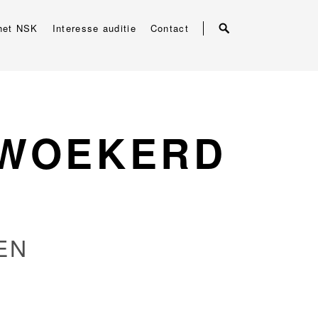
het NSK
Interesse auditie
Contact
RWOEKERD
EN