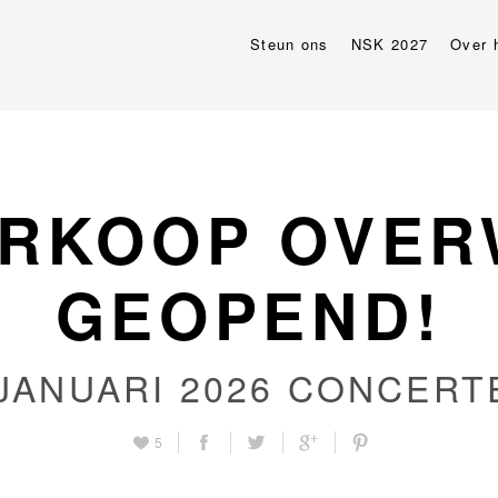
Steun ons
NSK 2027
Over 
RKOOP OVE
GEOPEND!
 JANUARI 2026
CONCERT
5