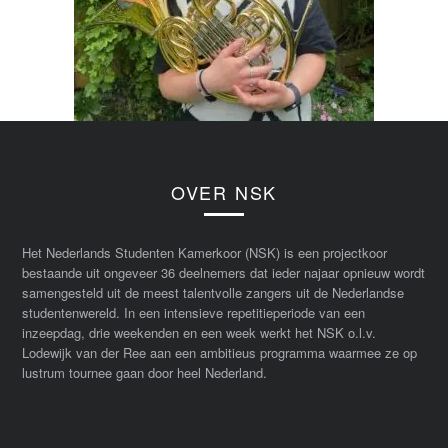
OVER NSK
Het Nederlands Studenten Kamerkoor (NSK) is een projectkoor
bestaande uit ongeveer 36 deelnemers dat ieder najaar opnieuw wordt
samengesteld uit de meest talentvolle zangers uit de Nederlandse
studentenwereld. In een intensieve repetitieperiode van een
inzeepdag, drie weekenden en een week werkt het NSK o.l.v.
Lodewijk van der Ree aan een ambitieus programma waarmee ze op
lustrum tournee gaan door heel Nederland.