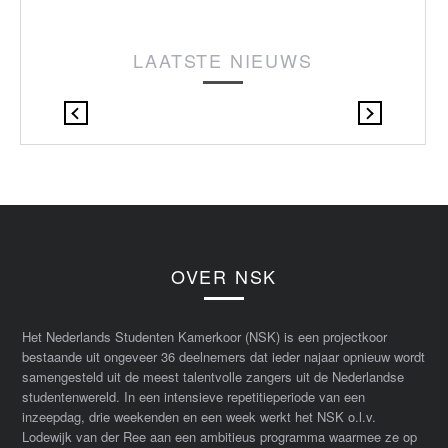
LAATSTE NIEUWS
OVER NSK
Het Nederlands Studenten Kamerkoor (NSK) is een projectkoor
bestaande uit ongeveer 36 deelnemers dat ieder najaar opnieuw wordt
samengesteld uit de meest talentvolle zangers uit de Nederlandse
studentenwereld. In een intensieve repetitieperiode van een
inzeepdag, drie weekenden en een week werkt het NSK o.l.v.
Lodewijk van der Ree aan een ambitieus programma waarmee ze op