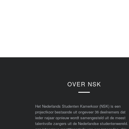
OVER NSK
Het Nederlands Studenten Kamerkoor (NSK) is een
projectkoor bestaande uit ongeveer 36 deelnemers dat
ieder najaar opnieuw wordt samengesteld uit de meest
talentvolle zangers uit de Nederlandse studentenwereld.