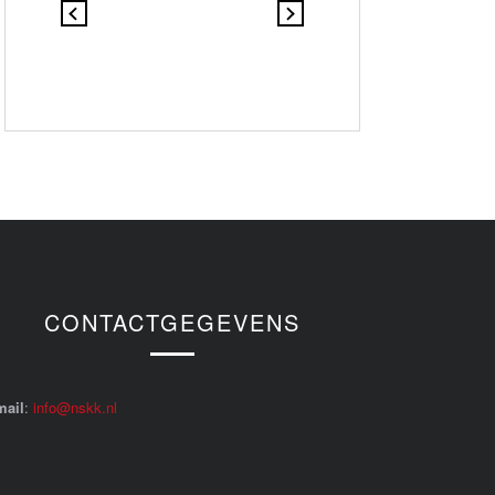
CONTACTGEGEVENS
mail
:
info@nskk.nl