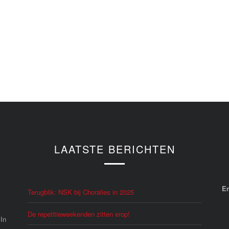
LAATSTE BERICHTEN
E
Terugblik: NSK bij Choralies in 2025
De repetitieweekenden zitten erop!
 In