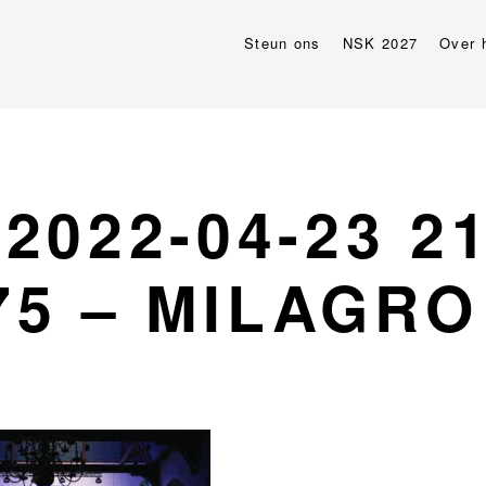
Steun ons
NSK 2027
Over 
2022-04-23 21
75 – MILAGRO