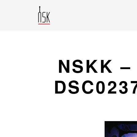
NSKK – 
DSC023