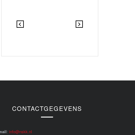
CONTACTGEGEVENS
mail
:
info@nskk.nl