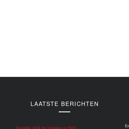
LAATSTE BERICHTEN
E
Terugblik: NSK bij Choralies in 2025