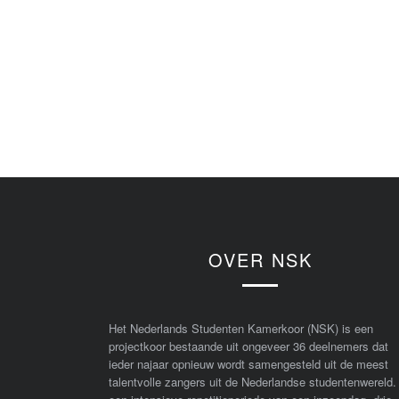
OVER NSK
Het Nederlands Studenten Kamerkoor (NSK) is een
projectkoor bestaande uit ongeveer 36 deelnemers dat
ieder najaar opnieuw wordt samengesteld uit de meest
talentvolle zangers uit de Nederlandse studentenwereld.