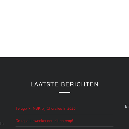
LAATSTE BERICHTEN
E
Terugblik: NSK bij Choralies in 2025
De repetitieweekenden zitten erop!
 In