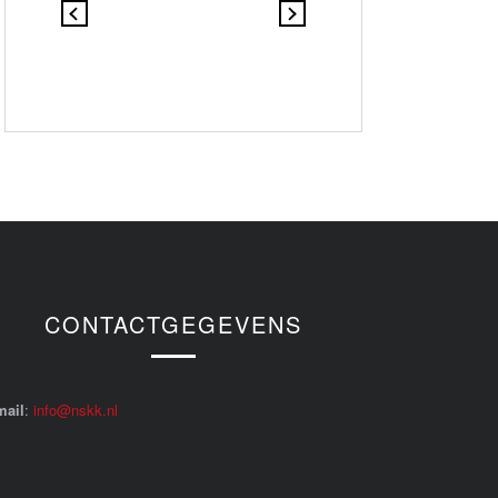
CONTACTGEGEVENS
mail
:
info@nskk.nl