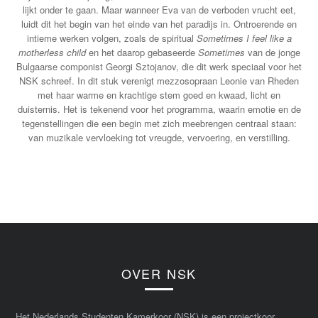
lijkt onder te gaan. Maar wanneer Eva van de verboden vrucht eet,
luidt dit het begin van het einde van het paradijs in. Ontroerende en
intieme werken volgen, zoals de spiritual
Sometimes I feel like a
motherless child
en het daarop gebaseerde
Sometimes
van de jonge
Bulgaarse componist Georgi Sztojanov, die dit werk speciaal voor het
NSK schreef. In dit stuk verenigt mezzosopraan Leonie van Rheden
met haar warme en krachtige stem goed en kwaad, licht en
duisternis. Het is tekenend voor het programma, waarin emotie en de
tegenstellingen die een begin met zich meebrengen centraal staan:
van muzikale vervloeking tot vreugde, vervoering, en verstilling.
OVER NSK
Het Nederlands Studenten Kamerkoor (NSK) is een projectkoor