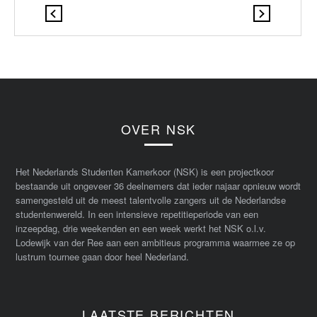
OVER NSK
Het Nederlands Studenten Kamerkoor (NSK) is een projectkoor
bestaande uit ongeveer 36 deelnemers dat ieder najaar opnieuw wordt
samengesteld uit de meest talentvolle zangers uit de Nederlandse
studentenwereld. In een intensieve repetitieperiode van een
inzeepdag, drie weekenden en een week werkt het NSK o.l.v.
Lodewijk van der Ree aan een ambitieus programma waarmee ze op
lustrum tournee gaan door heel Nederland.
LAATSTE BERICHTEN