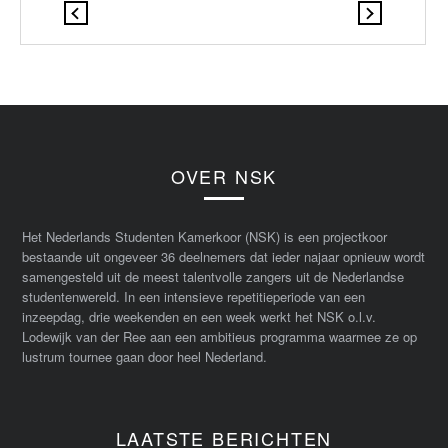
OVER NSK
Het Nederlands Studenten Kamerkoor (NSK) is een projectkoor
bestaande uit ongeveer 36 deelnemers dat ieder najaar opnieuw wordt
samengesteld uit de meest talentvolle zangers uit de Nederlandse
studentenwereld. In een intensieve repetitieperiode van een
inzeepdag, drie weekenden en een week werkt het NSK o.l.v.
Lodewijk van der Ree aan een ambitieus programma waarmee ze op
lustrum tournee gaan door heel Nederland.
LAATSTE BERICHTEN