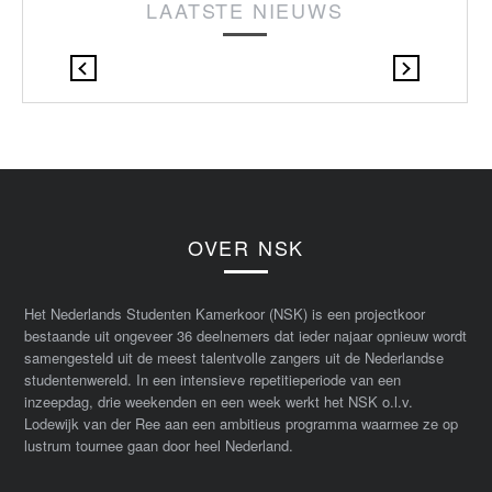
LAATSTE NIEUWS
OVER NSK
Het Nederlands Studenten Kamerkoor (NSK) is een projectkoor
bestaande uit ongeveer 36 deelnemers dat ieder najaar opnieuw wordt
samengesteld uit de meest talentvolle zangers uit de Nederlandse
studentenwereld. In een intensieve repetitieperiode van een
inzeepdag, drie weekenden en een week werkt het NSK o.l.v.
Lodewijk van der Ree aan een ambitieus programma waarmee ze op
lustrum tournee gaan door heel Nederland.