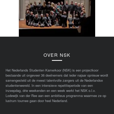
OVER NSK
Het Nederlands Studenten Kamerkoor (NSK) is een projectkoor
bestaande uit ongeveer 36 deelnemers dat ieder najaar opnieuw wordt
samengesteld uit de meest talentvolle zangers uit de Nederlandse
studentenwereld. In een intensieve repetitieperiode van een
inzeepdag, drie weekenden en een week werkt het NSK o.l.v.
Lodewijk van der Ree aan een ambitieus programma waarmee ze op
lustrum tournee gaan door heel Nederland.