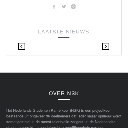
LAATSTE NIEUWS
OVER NSK
Het Nederlands Studenten Kamerkoor (NSK) is een projectkoor
bestaande uit ongeveer 36 deelnemers dat ieder najaar opnieuw wordt
samengesteld uit de meest talentvolle zangers uit de Nederlandse
studentenwereld. In een intensieve repetitieperiode van een