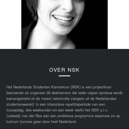
OVER NSK
Het Nederlands Studenten Kamerkoor (NSK) is een projectkoor
bestaande uit ongeveer 36 deelnemers dat ieder najaar opnieuw wordt
samengesteld uit de meest talentvolle zangers uit de Nederlandse
studentenwereld. In een intensieve repetitieperiode van een
inzeepdag, drie weekenden en een week werkt het NSK o.l.v.
Lodewijk van der Ree aan een ambitieus programma waarmee ze op
lustrum tournee gaan door heel Nederland.