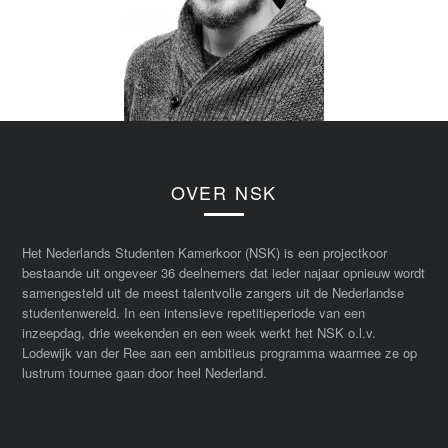
OVER NSK
Het Nederlands Studenten Kamerkoor (NSK) is een projectkoor
bestaande uit ongeveer 36 deelnemers dat ieder najaar opnieuw wordt
samengesteld uit de meest talentvolle zangers uit de Nederlandse
studentenwereld. In een intensieve repetitieperiode van een
inzeepdag, drie weekenden en een week werkt het NSK o.l.v.
Lodewijk van der Ree aan een ambitieus programma waarmee ze op
lustrum tournee gaan door heel Nederland.