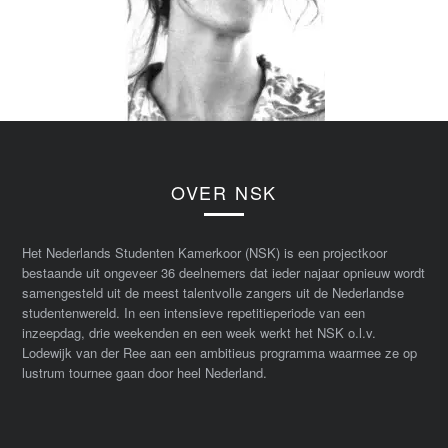
OVER NSK
Het Nederlands Studenten Kamerkoor (NSK) is een projectkoor
bestaande uit ongeveer 36 deelnemers dat ieder najaar opnieuw wordt
samengesteld uit de meest talentvolle zangers uit de Nederlandse
studentenwereld. In een intensieve repetitieperiode van een
inzeepdag, drie weekenden en een week werkt het NSK o.l.v.
Lodewijk van der Ree aan een ambitieus programma waarmee ze op
lustrum tournee gaan door heel Nederland.