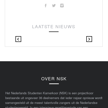
LAATSTE NIEUWS
OVER NSK
Het Nederlands Studenten Kamerkoor (NSK) is een projectkoor
bestaande uit ongeveer 36 deelnemers dat ieder najaar opnieuw wordt
samengesteld uit de meest talentvolle zangers uit de Nederlandse
studentenwereld. In een intensieve repetitieperiode van een