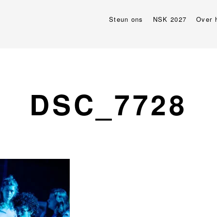
Steun ons
NSK 2027
Over 
DSC_7728