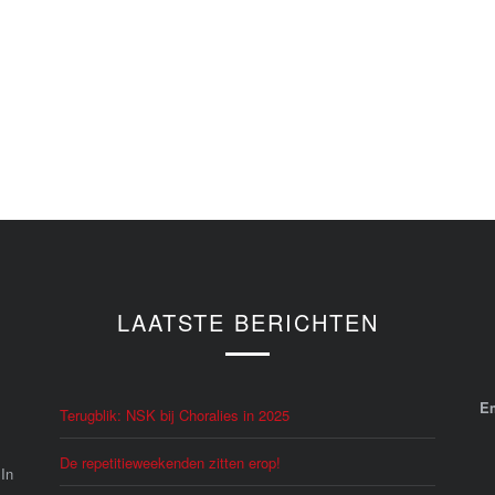
LAATSTE BERICHTEN
E
Terugblik: NSK bij Choralies in 2025
De repetitieweekenden zitten erop!
 In