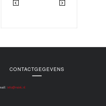
CONTACTGEGEVENS
mail
:
info@nskk.nl