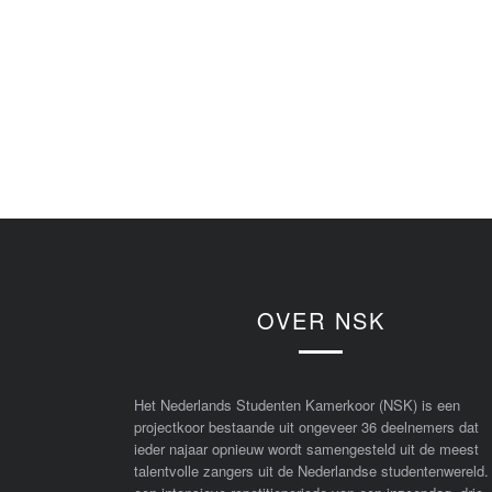
OVER NSK
Het Nederlands Studenten Kamerkoor (NSK) is een
projectkoor bestaande uit ongeveer 36 deelnemers dat
ieder najaar opnieuw wordt samengesteld uit de meest
talentvolle zangers uit de Nederlandse studentenwereld.