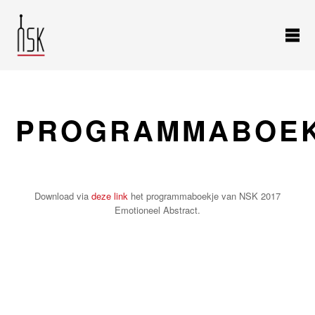
PROGRAMMABOE
Download via
deze link
het programmaboekje van NSK 2017
Emotioneel Abstract.