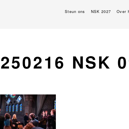
Steun ons
NSK 2027
Over 
0250216 NSK 0