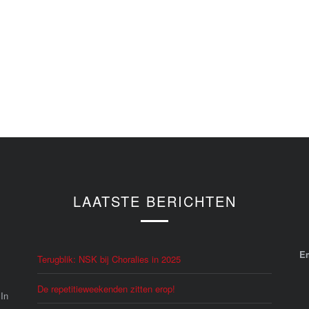
LAATSTE BERICHTEN
E
Terugblik: NSK bij Choralies in 2025
De repetitieweekenden zitten erop!
 In