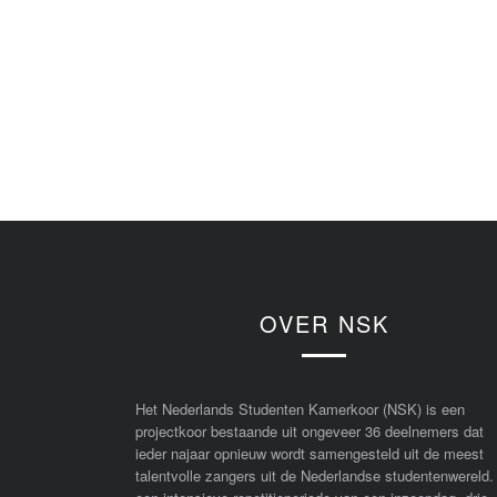
OVER NSK
Het Nederlands Studenten Kamerkoor (NSK) is een
projectkoor bestaande uit ongeveer 36 deelnemers dat
ieder najaar opnieuw wordt samengesteld uit de meest
talentvolle zangers uit de Nederlandse studentenwereld.