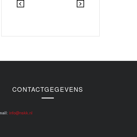
CONTACTGEGEVENS
mail
:
info@nskk.nl