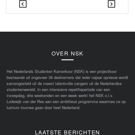
OVER NSK
Het Nederlands Studenten Kamerkoor (NSK) is een projectkoor
bestaande uit ongeveer 36 deelnemers dat ieder najaar opnieuw wordt
samengesteld uit de meest talentvolle zangers uit de Nederlandse
studentenwereld. In een intensieve repetitieperiode van een
inzeepdag, drie weekenden en een week werkt het NSK o.l.v.
Lodewijk van der Ree aan een ambitieus programma waarmee ze op
lustrum tournee gaan door heel Nederland.
LAATSTE BERICHTEN