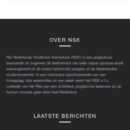
OVER NSK
Het Nederlands Studenten Kamerkoor (NSK) is een projectkoor
bestaande uit ongeveer 36 deelnemers dat ieder najaar opnieuw wordt
samengesteld uit de meest talentvolle zangers uit de Nederlandse
studentenwereld. In een intensieve repetitieperiode van een
inzeepdag, drie weekenden en een week werkt het NSK o.l.v.
Lodewijk van der Ree aan een ambitieus programma waarmee ze op
lustrum tournee gaan door heel Nederland.
LAATSTE BERICHTEN