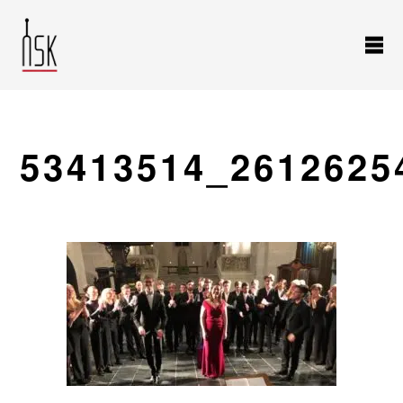
53413514_2612625