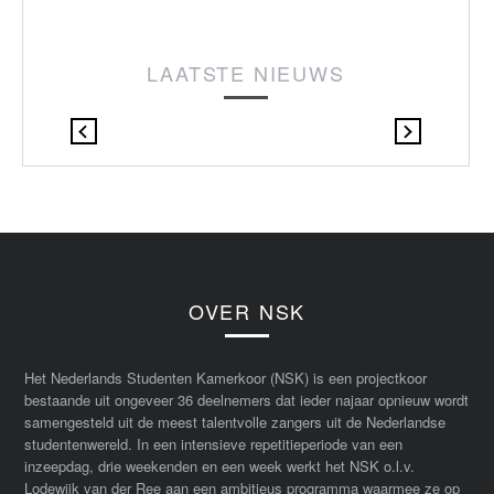
LAATSTE NIEUWS
OVER NSK
Het Nederlands Studenten Kamerkoor (NSK) is een projectkoor
bestaande uit ongeveer 36 deelnemers dat ieder najaar opnieuw wordt
samengesteld uit de meest talentvolle zangers uit de Nederlandse
studentenwereld. In een intensieve repetitieperiode van een
inzeepdag, drie weekenden en een week werkt het NSK o.l.v.
Lodewijk van der Ree aan een ambitieus programma waarmee ze op