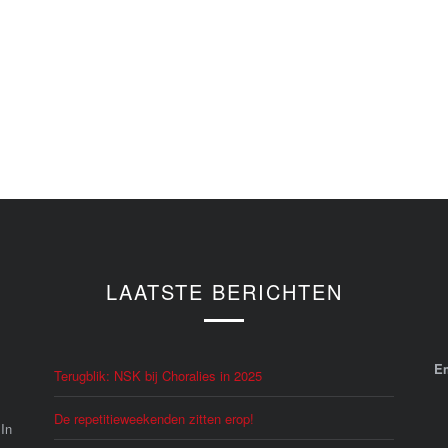
LAATSTE BERICHTEN
E
Terugblik: NSK bij Choralies in 2025
De repetitieweekenden zitten erop!
 In