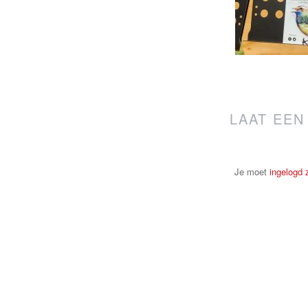
LAAT EEN
Je moet
ingelogd z