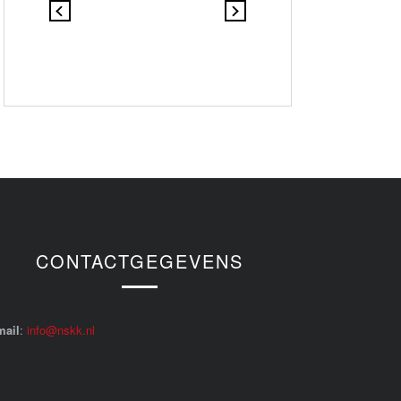
CONTACTGEGEVENS
mail
:
info@nskk.nl