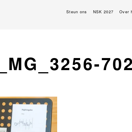
Steun ons
NSK 2027
Over 
_MG_3256-70