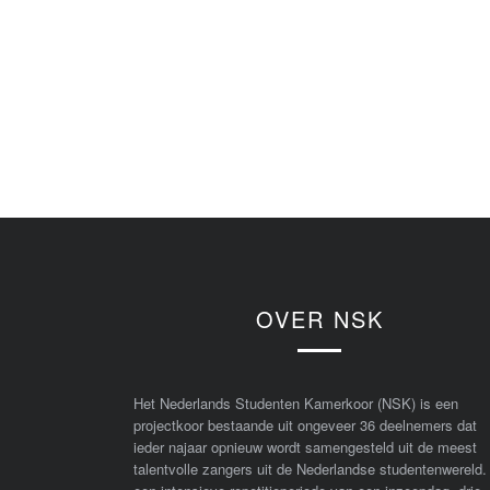
OVER NSK
Het Nederlands Studenten Kamerkoor (NSK) is een
projectkoor bestaande uit ongeveer 36 deelnemers dat
ieder najaar opnieuw wordt samengesteld uit de meest
talentvolle zangers uit de Nederlandse studentenwereld.