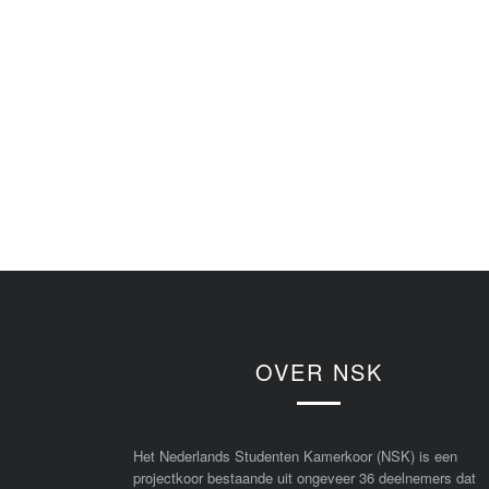
OVER NSK
Het Nederlands Studenten Kamerkoor (NSK) is een
projectkoor bestaande uit ongeveer 36 deelnemers dat