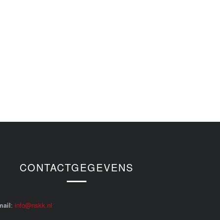
CONTACTGEGEVENS
mail
:
info@nskk.nl