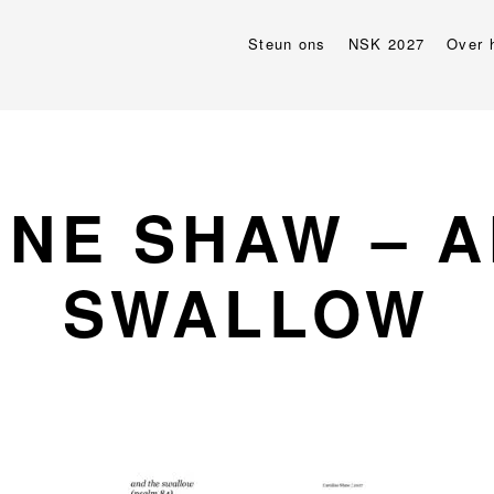
Steun ons
NSK 2027
Over 
INE SHAW – A
SWALLOW