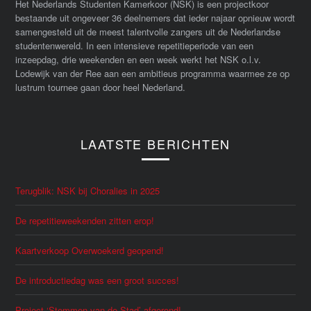
Het Nederlands Studenten Kamerkoor (NSK) is een projectkoor
bestaande uit ongeveer 36 deelnemers dat ieder najaar opnieuw wordt
samengesteld uit de meest talentvolle zangers uit de Nederlandse
studentenwereld. In een intensieve repetitieperiode van een
inzeepdag, drie weekenden en een week werkt het NSK o.l.v.
Lodewijk van der Ree aan een ambitieus programma waarmee ze op
lustrum tournee gaan door heel Nederland.
LAATSTE BERICHTEN
Terugblik: NSK bij Choralies in 2025
De repetitieweekenden zitten erop!
Kaartverkoop Overwoekerd geopend!
De introductiedag was een groot succes!
Project ‘Stemmen van de Stad’ afgerond!