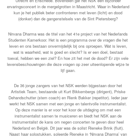
Utrecht en Enschede. Bovendien gaf het NSK een bijzonder
ervaringsconcert in de mergelgrotten in Maastricht. Waar in Nederland
kun je
het publiek beter confronteren met leven (licht) en dood
(donker) dan de gangenstelsels van de Sint Pietersberg?
Nirvana Dharma was de titel van het 41e project van het Nederlands
Studenten Kamerkoor. Het is een programma over de vragen die het
leven en ons bestaan onvermijdelijk bij ons oproepen. Wat is leven,
wat is waarheid, wat is goed en slecht? Is er een doel, bestaat
toeval, hebben we een ziel? En hoe zit het met de dood? Er zijn vele
levensbeschouwingen die deze vragen op zeer uiteenlopende wijze te
lijf gaan.
De 36 jonge zangers van het NSK werden bijgestaan door het
Artistiek Team, bestaande uit Kurt Bikkembergs (dirigent), Priske
Dehandschutter (stem coach) en Rienk Bakker (repetitor). Ieder jaar
werkt het NSK samen met een jonge en talentvolle instrumentalist.
Op deze manier is er voor het koor de uitdaging om met een
instrumentalist samen te musiceren en biedt het NSK aan de
instrumentalist de kans om negen concerten te geven door heel
Nederland en België. Dit jaar was de solist Rieneke Brink (fluit).
Naast haar solostukken, soleerde Rieneke in ‘Nirvana Dharma’ van